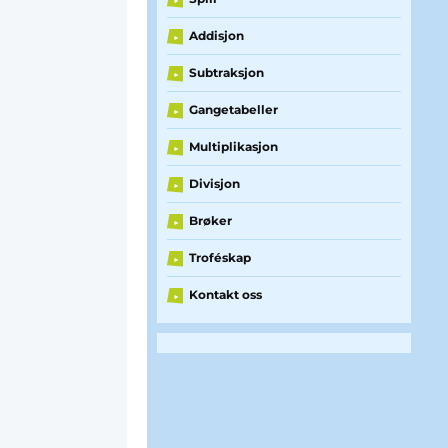
►
Addisjon
►
Subtraksjon
►
Gangetabeller
►
Multiplikasjon
►
Divisjon
►
Brøker
►
Troféskap
►
Kontakt oss
►