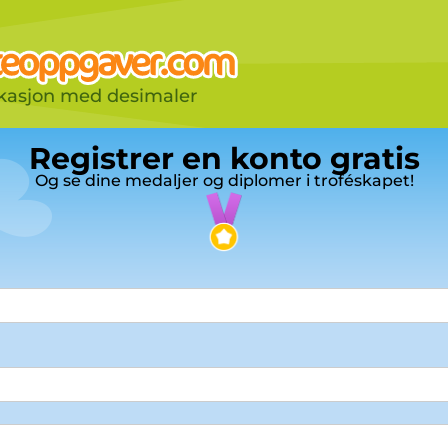
ikasjon med desimaler
Registrer en konto gratis
Og se dine medaljer og diplomer i troféskapet!