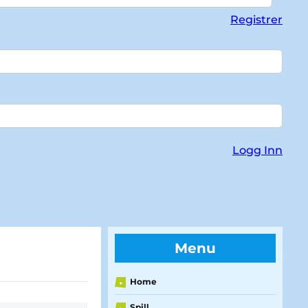
Registrer
Logg Inn
Menu
Home
►
Spill