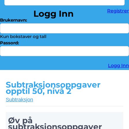
Divisjon
►
Registrer
Logg Inn
Brøker
►
Brukernavn:
Troféskap
►
Kontakt oss
►
Kun bokstaver og tall
Passord:
Logg Inn
Subtraksjonsoppgaver
opptil 50, nivå 2
Subtraksjon
Øv på
subtraksjonsoppgaver