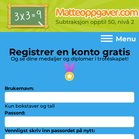
Subtraksjon opptil 50, nivå 2
Menu
Registrer en konto gratis
Menu
Og se dine medaljer og diplomer i troféskapet!
Home
►
Spill
►
Brukernavn:
(?)
Addisjon
►
Subtraksjon
Kun bokstaver og tall
►
Passord:
Gangetabeller
►
Multiplikasjon
►
Vennligst skriv inn passordet på nytt: