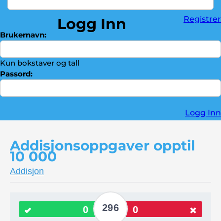
Divisjon
►
Registrer
Logg Inn
Brøker
►
Brukernavn:
Troféskap
►
Kontakt oss
►
Kun bokstaver og tall
Passord:
Logg Inn
Addisjonsoppgaver opptil
10 000
Addisjon
296
0
0