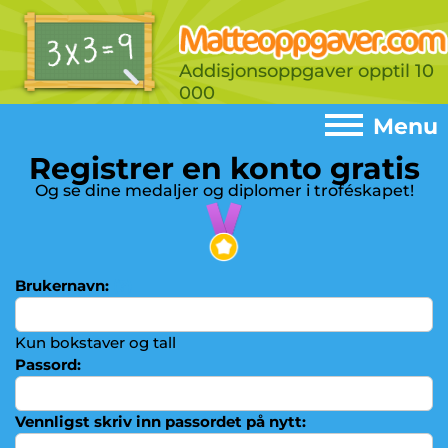
Addisjonsoppgaver opptil 10
000
Menu
Registrer en konto gratis
Menu
Og se dine medaljer og diplomer i troféskapet!
Home
►
Spill
►
Brukernavn:
(?)
Addisjon
►
Subtraksjon
Kun bokstaver og tall
►
Passord:
Gangetabeller
►
Multiplikasjon
►
Vennligst skriv inn passordet på nytt: