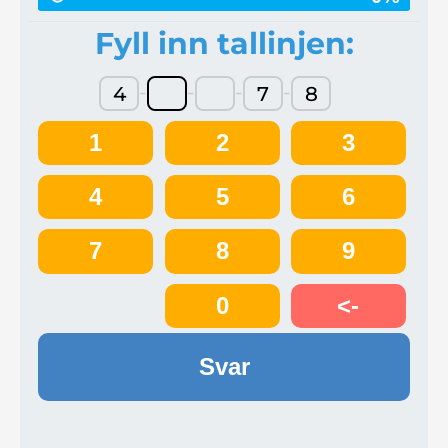
Fyll inn tallinjen:
-
-
-
-
4
7
8
1
2
3
4
5
6
7
8
9
0
<-
Svar