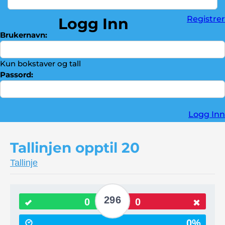
Divisjon
►
Registrer
Logg Inn
Brøker
►
Brukernavn:
Troféskap
►
Kontakt oss
►
Kun bokstaver og tall
Passord:
Logg Inn
Tallinjen opptil 20
Tallinje
296
0
0
0%