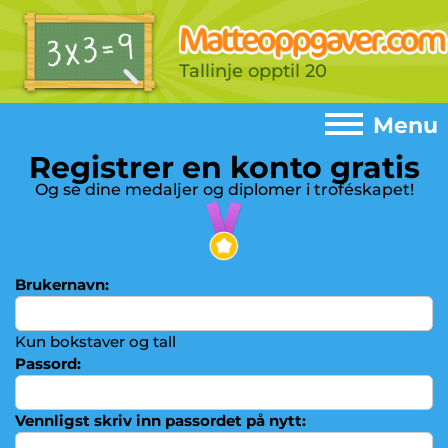
Tallinje opptil 20
Menu
Registrer en konto gratis
Menu
Og se dine medaljer og diplomer i troféskapet!
Home
►
Spill
►
Brukernavn:
(?)
Addisjon
►
Subtraksjon
Kun bokstaver og tall
►
Passord:
Gangetabeller
►
Multiplikasjon
►
Vennligst skriv inn passordet på nytt: